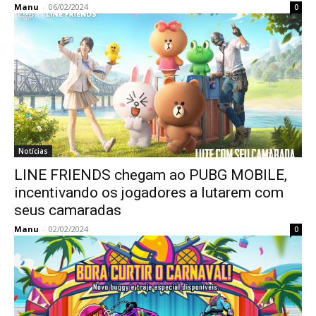
Manu
-
06/02/2024
0
Notícias
LINE FRIENDS chegam ao PUBG MOBILE,
incentivando os jogadores a lutarem com
seus camaradas
Manu
-
02/02/2024
0