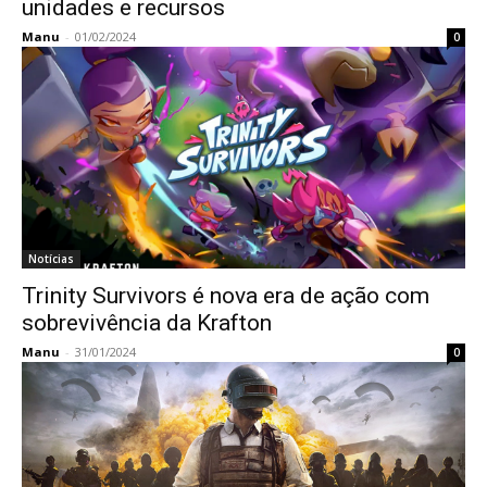
unidades e recursos
Manu
-
01/02/2024
0
Notícias
Trinity Survivors é nova era de ação com
sobrevivência da Krafton
Manu
-
31/01/2024
0