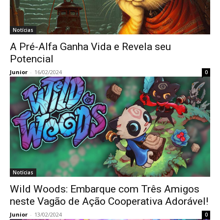
Notícias
A Pré-Alfa Ganha Vida e Revela seu
Potencial
Junior
-
16/02/2024
0
Notícias
Wild Woods: Embarque com Três Amigos
neste Vagão de Ação Cooperativa Adorável!
Junior
-
13/02/2024
0