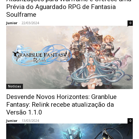
Prévia do Aguardado RPG de Fantasia
Soulframe
Junior
-
22/03/2024
0
Notícias
Desvende Novos Horizontes: Granblue
Fantasy: Relink recebe atualização da
Versão 1.1.0
Junior
-
13/03/2024
0