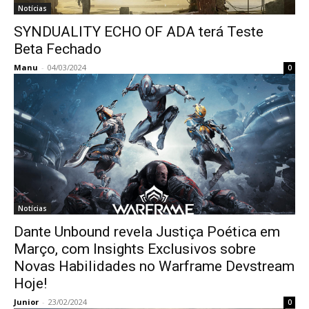
Notícias
SYNDUALITY ECHO OF ADA terá Teste
Beta Fechado
Manu
-
04/03/2024
0
Notícias
Dante Unbound revela Justiça Poética em
Março, com Insights Exclusivos sobre
Novas Habilidades no Warframe Devstream
Hoje!
Junior
-
23/02/2024
0