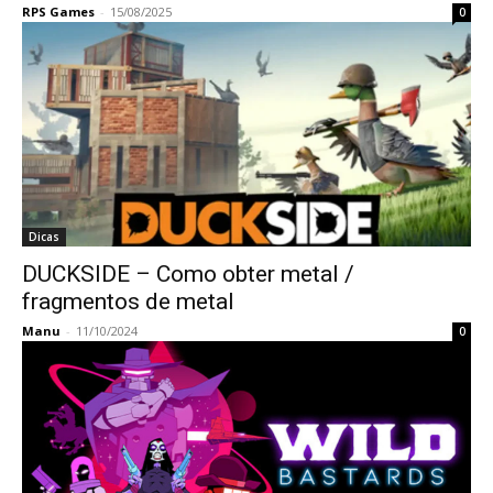
RPS Games
-
15/08/2025
0
Dicas
DUCKSIDE – Como obter metal /
fragmentos de metal
Manu
-
11/10/2024
0