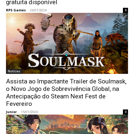
gratuita disponível
RPS Games
-
26/01/2024
0
Notícias
Assista ao Impactante Trailer de Soulmask,
o Novo Jogo de Sobrevivência Global, na
Antecipação do Steam Next Fest de
Fevereiro
Junior
-
15/01/2024
0