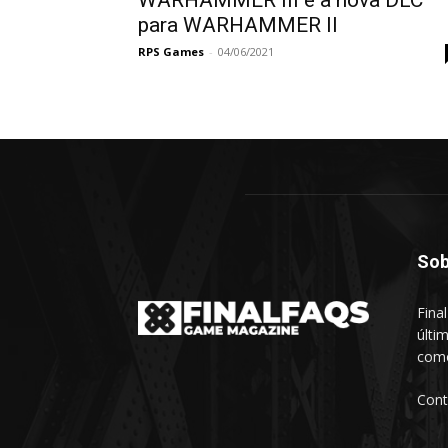
WARHAMMER III e a nova DLC
para WARHAMMER II
RPS Games
-
04/06/2021
Sob
Fina
últi
como
Cont