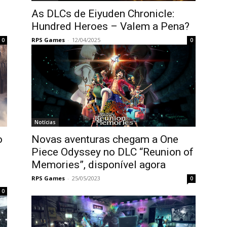
As DLCs de Eiyuden Chronicle:
Hundred Heroes – Valem a Pena?
RPS Games
-
12/04/2025
0
0
Notícias
o
Novas aventuras chegam a One
Piece Odyssey no DLC “Reunion of
Memories”, disponível agora
RPS Games
-
25/05/2023
0
0