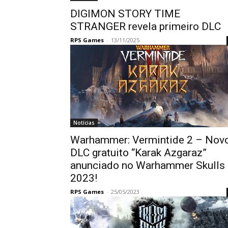
DIGIMON STORY TIME
STRANGER revela primeiro DLC
RPS Games
-
13/11/2025
Notícias
Warhammer: Vermintide 2 – Nov
DLC gratuito “Karak Azgaraz”
anunciado no Warhammer Skulls
2023!
RPS Games
-
25/05/2023