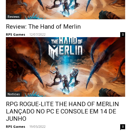
Reviews
Review: The Hand of Merlin
RPS Games
-
12/07/2022
0
Notícias
RPG ROGUE-LITE THE HAND OF MERLIN
LANÇADO NO PC E CONSOLE EM 14 DE
JUNHO
RPS Games
-
19/05/2022
0