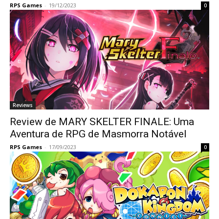
RPS Games
-
19/12/2023
0
Reviews
Review de MARY SKELTER FINALE: Uma
Aventura de RPG de Masmorra Notável
RPS Games
-
17/09/2023
0