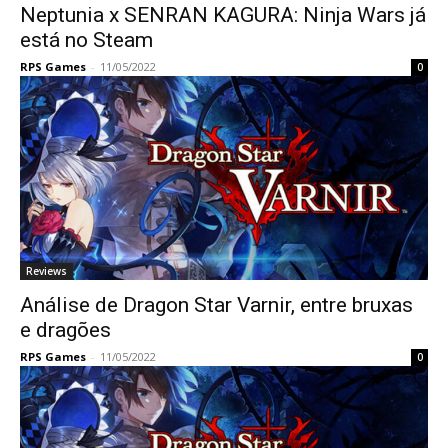
Neptunia x SENRAN KAGURA: Ninja Wars já
está no Steam
RPS Games
-
11/05/2022
0
Reviews
Análise de Dragon Star Varnir, entre bruxas
e dragões
RPS Games
-
11/05/2022
0