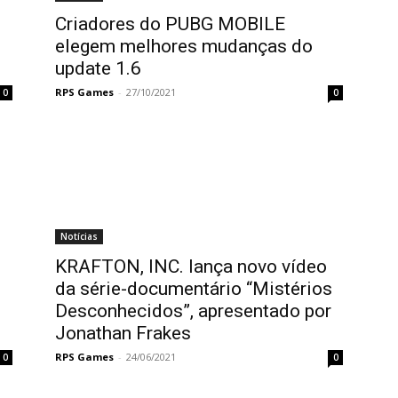
Criadores do PUBG MOBILE
elegem melhores mudanças do
update 1.6
RPS Games
-
27/10/2021
0
0
Notícias
KRAFTON, INC. lança novo vídeo
da série-documentário “Mistérios
Desconhecidos”, apresentado por
Jonathan Frakes
RPS Games
-
24/06/2021
0
0