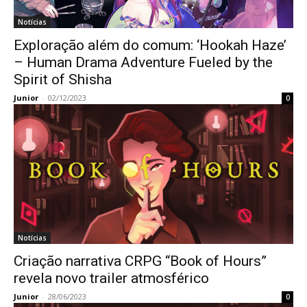
Notícias
Exploração além do comum: ‘Hookah Haze’
– Human Drama Adventure Fueled by the
Spirit of Shisha
Junior
-
02/12/2023
0
Notícias
Criação narrativa CRPG “Book of Hours”
revela novo trailer atmosférico
Junior
-
28/06/2023
0