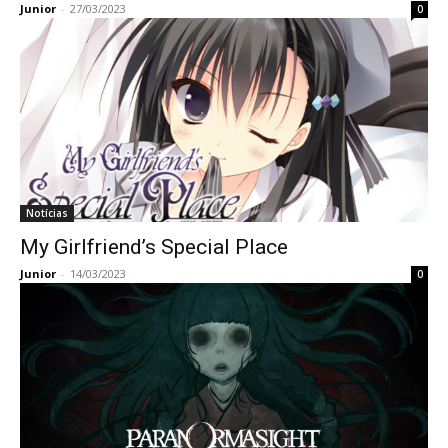
Junior
-
27/03/2023
0
Notícias
My Girlfriend’s Special Place
Junior
-
14/03/2023
0