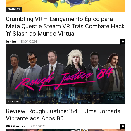
Notícias
Crumbling VR – Lançamento Épico para
Meta Quest e Steam VR Trás Combate Hack
‘n’ Slash ao Mundo Virtual
Junior
-
18/01/2024
0
Reviews
Review: Rough Justice: ’84 – Uma Jornada
Vibrante aos Anos 80
RPS Games
-
18/01/2024
0