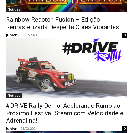
Notícias
Rainbow Reactor: Fusion – Edição
Remasterizada Desperta Cores Vibrantes
Junior
-
09/02/2024
0
Notícias
#DRIVE Rally Demo: Acelerando Rumo ao
Próximo Festival Steam com Velocidade e
Adrenalina!
Junior
-
05/02/2024
0